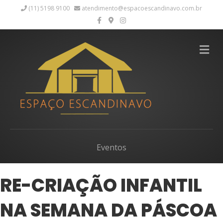
(11) 5198 9100
atendimento@espacoescandinavo.com.br
Facebook
Google-maps
Instagram
Me
Eventos
RE-CRIAÇÃO INFANTIL
NA SEMANA DA PÁSCOA