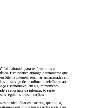
 foi elaborada para reafirmar nosso
ísico. Esta política abrange o tratamento que
seu Site na Internet, sejam as armazenadas em
ltas ao serviço de atendimento telefônico aos
o Espaço Escandinavo, em algum momento,
ade e segurança da informação serão
s as seguintes considerações:
s de identificar os usuários, quando: a)
astram-se em um de nossas redes sociais ou