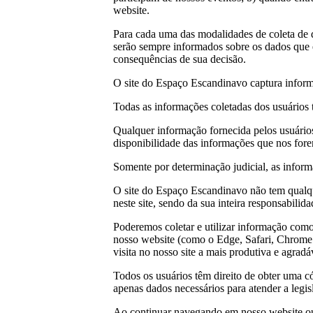
website.
Para cada uma das modalidades de coleta de d
serão sempre informados sobre os dados que e
consequências de sua decisão.
O site do Espaço Escandinavo captura inform
Todas as informações coletadas dos usuários 
Qualquer informação fornecida pelos usuário
disponibilidade das informações que nos for
Somente por determinação judicial, as informa
O site do Espaço Escandinavo não tem qualque
neste site, sendo da sua inteira responsabilid
Poderemos coletar e utilizar informação como o
nosso website (como o Edge, Safari, Chrome o
visita no nosso site a mais produtiva e agradá
Todos os usuários têm direito de obter uma 
apenas dados necessários para atender a legis
Ao continuar navegando em nosso website ou p