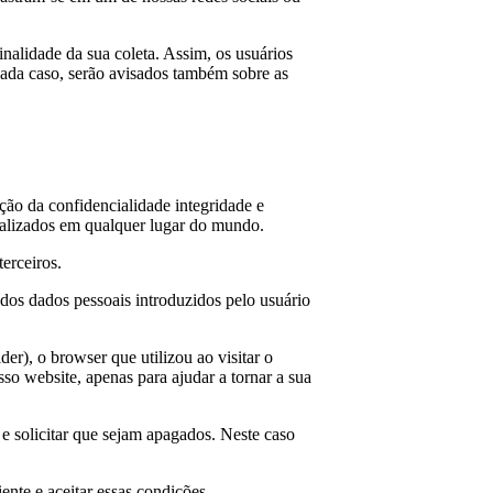
nalidade da sua coleta. Assim, os usuários
 cada caso, serão avisados também sobre as
ão da confidencialidade integridade e
calizados em qualquer lugar do mundo.
erceiros.
dos dados pessoais introduzidos pelo usuário
er), o browser que utilizou ao visitar o
so website, apenas para ajudar a tornar a sua
e solicitar que sejam apagados. Neste caso
nte e aceitar essas condições.