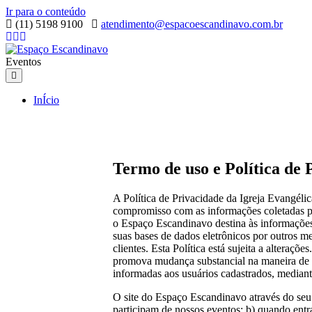
Ir para o conteúdo
(11) 5198 9100
atendimento@espacoescandinavo.com.br
Facebook
Google-maps
Instagram
Eventos
Menu
InÍcio
Termo de uso e Política de 
A Política de Privacidade da Igreja Evangél
compromisso com as informações coletadas por
o Espaço Escandinavo destina às informações 
suas bases de dados eletrônicos por outros me
clientes. Esta Política está sujeita a alter
promova mudança substancial na maneira de u
informadas aos usuários cadastrados, mediant
O site do Espaço Escandinavo através do seu 
participam de nossos eventos; b) quando ent