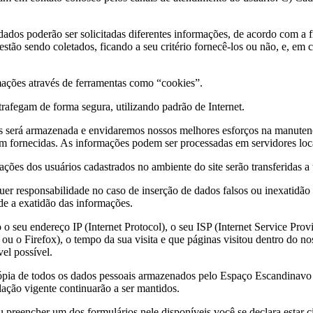
ados poderão ser solicitadas diferentes informações, de acordo com a fi
stão sendo coletados, ficando a seu critério fornecê-los ou não, e, em
ações através de ferramentas como “cookies”.
trafegam de forma segura, utilizando padrão de Internet.
s será armazenada e envidaremos nossos melhores esforços na manutenç
em fornecidas. As informações podem ser processadas em servidores lo
ções dos usuários cadastrados no ambiente do site serão transferidas a t
r responsabilidade no caso de inserção de dados falsos ou inexatidão 
ade a exatidão das informações.
 seu endereço IP (Internet Protocol), o seu ISP (Internet Service Provid
u o Firefox), o tempo da sua visita e que páginas visitou dentro do nos
vel possível.
cópia de todos os dados pessoais armazenados pelo Espaço Escandinavo 
lação vigente continuarão a ser mantidos.
reencher um dos formulários nele disponíveis você se declara estar cie