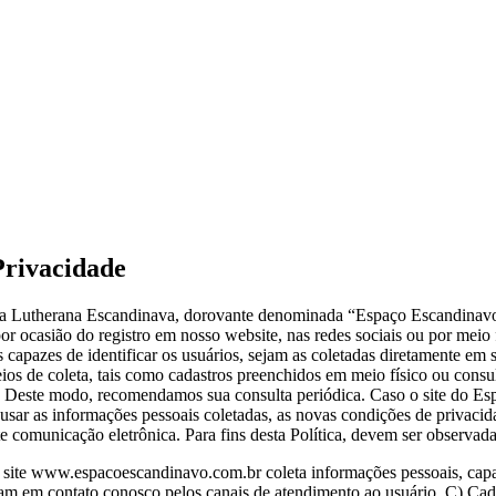
Privacidade
ica Lutherana Escandinava, dorovante denominada “Espaço Escandinavo”
 ocasião do registro em nosso website, nas redes sociais ou por meio f
capazes de identificar os usuários, sejam as coletadas diretamente em 
ios de coleta, tais como cadastros preenchidos em meio físico ou consu
ações. Deste modo, recomendamos sua consulta periódica. Caso o site d
sar as informações pessoais coletadas, as novas condições de privacid
e comunicação eletrônica. Para fins desta Política, devem ser observada
site www.espacoescandinavo.com.br coleta informações pessoais, capaze
ram em contato conosco pelos canais de atendimento ao usuário. C) Cad